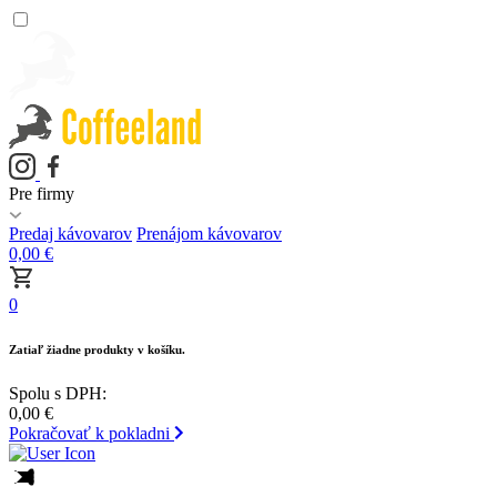
Pre firmy
Predaj kávovarov
Prenájom kávovarov
0,00
€
0
Zatiaľ žiadne produkty v košíku.
Spolu s DPH:
0,00
€
Pokračovať k pokladni