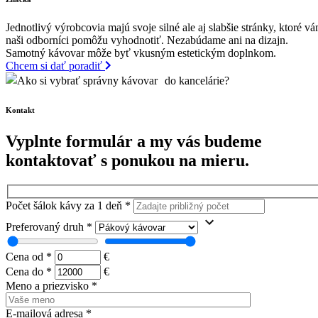
Jednotlivý výrobcovia majú svoje silné ale aj slabšie stránky, ktoré v
naši odborníci pomôžu vyhodnotiť. Nezabúdame ani na dizajn.
Samotný kávovar môže byť vkusným estetickým doplnkom.
Chcem si dať poradiť
Kontakt
Vyplnte formulár a my vás budeme
kontaktovať s ponukou na mieru.
Počet šálok kávy za 1 deň
*
Preferovaný druh
*
Cena od
*
€
Cena do
*
€
Meno a priezvisko
*
E-mailová adresa
*