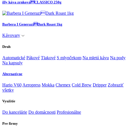
illy káva zrnkováCLASSICO 250g
Barbera I GeneraziDark Roast 1kg
Kávovary
Druh
Automatické
Pákové
Tlakové
S mlynčekom
Na mletú kávu
Na pody
Na kapsuly
Alternatívne
Hario V60
Aeropress
Mokka
Chemex
Cold Brew
Dripper
Zobraziť
všetky
Využitie
Do kancelárie
Do domácnosti
Profesionálne
Pre firmy