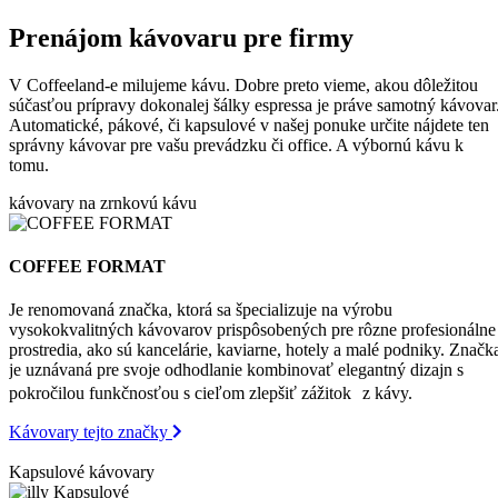
Prenájom kávovaru pre firmy
V Coffeeland-e milujeme kávu. Dobre preto vieme, akou dôležitou
súčasťou prípravy dokonalej šálky espressa je práve samotný kávovar
Automatické, pákové, či kapsulové v našej ponuke určite nájdete ten
správny kávovar pre vašu prevádzku či office. A výbornú kávu k
tomu.
kávovary na zrnkovú kávu
COFFEE FORMAT
Je renomovaná značka, ktorá sa špecializuje na výrobu
vysokokvalitných kávovarov prispôsobených pre rôzne profesionálne
prostredia, ako sú kancelárie, kaviarne, hotely a malé podniky. Značk
je uznávaná pre svoje odhodlanie kombinovať elegantný dizajn s
pokročilou funkčnosťou s cieľom zlepšiť zážitok z kávy.
Kávovary tejto značky
Kapsulové kávovary