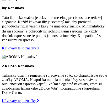
illy Kapsulové
Táto ikonická značka je oslavou remeselnej precíznosti a estetickej
elegancie. Každý kávovar illy je stvorený tak, aby premenil
jednoduchý rituál varenia kávy na umelecký zážitok. Minimalistický
dizajn spojený s pokročilými technológiami zaručuje, že každý
doušok espressa nesie podpis jemnosti a intenzity. Kompatibilné s
kapsulami Nespresso.
Kávovary tejto značky
AROMA Kapsulové
Taliansky dizajn a remeselné spracovanie sú to, čo charaktrizuje stroje
značky AROMA. Neapolská tradícia umenia kávy sa stretáva s
budúcnosťou espresso kapsúl. Veľmi elegantné kávovary, ktoré sú
zosobnením talianskeho „Dolce Vita“. Kompatibilné s kapsulami
Dolce Gusto.
Kávovary tejto značky