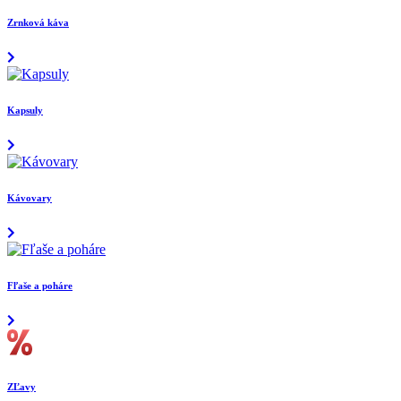
Zrnková káva
Kapsuly
Kávovary
Fľaše a poháre
ZĽavy