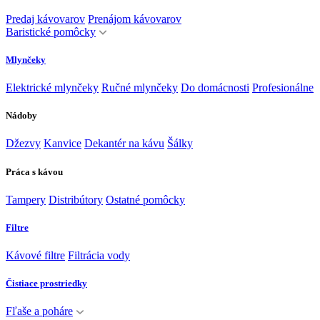
Predaj kávovarov
Prenájom kávovarov
Baristické pomôcky
Mlynčeky
Elektrické mlynčeky
Ručné mlynčeky
Do domácnosti
Profesionálne
Nádoby
Džezvy
Kanvice
Dekantér na kávu
Šálky
Práca s kávou
Tampery
Distribútory
Ostatné pomôcky
Filtre
Kávové filtre
Filtrácia vody
Čistiace prostriedky
Fľaše a poháre