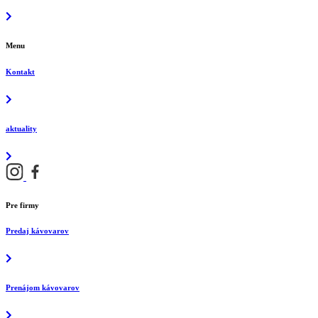
Menu
Kontakt
aktuality
Pre firmy
Predaj kávovarov
Prenájom kávovarov