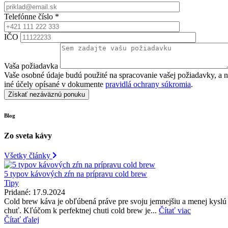
Telefónne číslo
*
IČO
Vaša požiadavka
Vaše osobné údaje budú použité na spracovanie vašej požiadavky, a 
iné účely opísané v dokumente
pravidlá ochrany súkromia
.
Blog
Zo sveta kávy
Všetky články
5 typov kávových zŕn na prípravu cold brew
Tipy
Pridané:
17.9.2024
Cold brew káva je obľúbená práve pre svoju jemnejšiu a menej kyslú
chuť. Kľúčom k perfektnej chuti cold brew je...
Čítať viac
Čítať ďalej