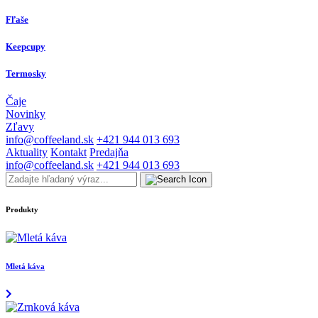
Fľaše
Keepcupy
Termosky
Čaje
Novinky
Zľavy
info@coffeeland.sk
+421 944 013 693
Aktuality
Kontakt
Predajňa
info@coffeeland.sk
+421 944 013 693
Produkty
Mletá káva