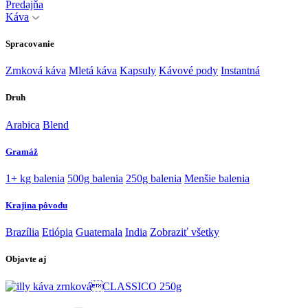
Predajňa
Káva
Spracovanie
Zrnková káva
Mletá káva
Kapsuly
Kávové pody
Instantná
Druh
Arabica
Blend
Gramáž
1+ kg balenia
500g balenia
250g balenia
Menšie balenia
Krajina pôvodu
Brazília
Etiópia
Guatemala
India
Zobraziť všetky
Objavte aj