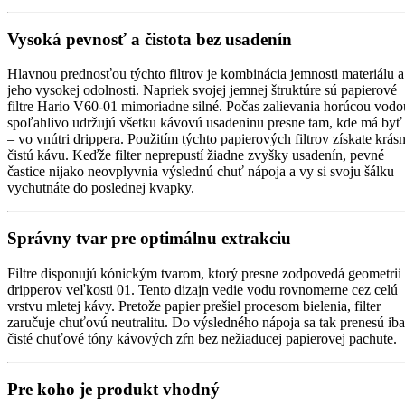
Vysoká pevnosť a čistota bez usadenín
Hlavnou prednosťou týchto filtrov je kombinácia jemnosti materiálu a
jeho vysokej odolnosti. Napriek svojej jemnej štruktúre sú papierové
filtre Hario V60-01 mimoriadne silné. Počas zalievania horúcou vodo
spoľahlivo udržujú všetku kávovú usadeninu presne tam, kde má byť
– vo vnútri drippera. Použitím týchto papierových filtrov získate krás
čistú kávu. Keďže filter neprepustí žiadne zvyšky usadenín, pevné
častice nijako neovplyvnia výslednú chuť nápoja a vy si svoju šálku
vychutnáte do poslednej kvapky.
Správny tvar pre optimálnu extrakciu
Filtre disponujú kónickým tvarom, ktorý presne zodpovedá geometrii
dripperov veľkosti 01. Tento dizajn vedie vodu rovnomerne cez celú
vrstvu mletej kávy. Pretože papier prešiel procesom bielenia, filter
zaručuje chuťovú neutralitu. Do výsledného nápoja sa tak prenesú iba
čisté chuťové tóny kávových zŕn bez nežiaducej papierovej pachute.
Pre koho je produkt vhodný