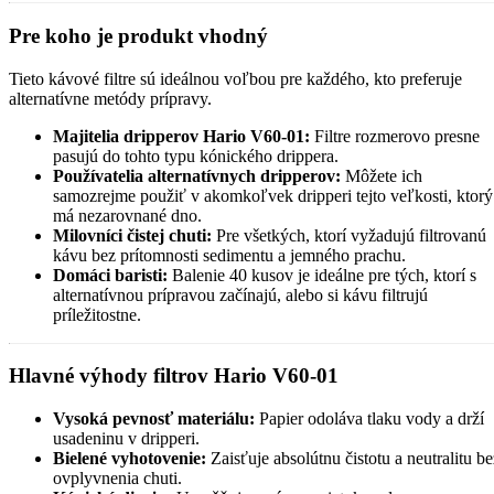
Pre koho je produkt vhodný
Tieto kávové filtre sú ideálnou voľbou pre každého, kto preferuje
alternatívne metódy prípravy.
Majitelia dripperov Hario V60-01:
Filtre rozmerovo presne
pasujú do tohto typu kónického drippera.
Používatelia alternatívnych dripperov:
Môžete ich
samozrejme použiť v akomkoľvek dripperi tejto veľkosti, ktorý
má nezarovnané dno.
Milovníci čistej chuti:
Pre všetkých, ktorí vyžadujú filtrovanú
kávu bez prítomnosti sedimentu a jemného prachu.
Domáci baristi:
Balenie 40 kusov je ideálne pre tých, ktorí s
alternatívnou prípravou začínajú, alebo si kávu filtrujú
príležitostne.
Hlavné výhody filtrov Hario V60-01
Vysoká pevnosť materiálu:
Papier odoláva tlaku vody a drží
usadeninu v dripperi.
Bielené vyhotovenie:
Zaisťuje absolútnu čistotu a neutralitu be
ovplyvnenia chuti.