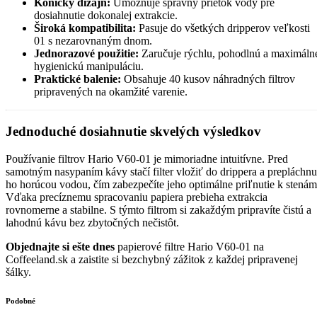
Kónický dizajn:
Umožňuje správny prietok vody pre
dosiahnutie dokonalej extrakcie.
Široká kompatibilita:
Pasuje do všetkých dripperov veľkosti
01 s nezarovnaným dnom.
Jednorazové použitie:
Zaručuje rýchlu, pohodlnú a maximáln
hygienickú manipuláciu.
Praktické balenie:
Obsahuje 40 kusov náhradných filtrov
pripravených na okamžité varenie.
Jednoduché dosiahnutie skvelých výsledkov
Používanie filtrov Hario V60-01 je mimoriadne intuitívne. Pred
samotným nasypaním kávy stačí filter vložiť do drippera a prepláchn
ho horúcou vodou, čím zabezpečíte jeho optimálne priľnutie k stenám
Vďaka precíznemu spracovaniu papiera prebieha extrakcia
rovnomerne a stabilne. S týmto filtrom si zakaždým pripravíte čistú a
lahodnú kávu bez zbytočných nečistôt.
Objednajte si ešte dnes
papierové filtre Hario V60-01 na
Coffeeland.sk a zaistite si bezchybný zážitok z každej pripravenej
šálky.
Podobné