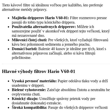
Tieto kávové filtre sú ideálnou voľbou pre každého, kto preferuje
alternatívne metódy prípravy.
Majitelia dripperov Hario V60-01:
Filtre rozmerovo presne
pasujú do tohto typu kónického drippera.
Používatelia alternatívnych dripperov:
Môžete ich
samozrejme použiť v akomkoľvek dripperi tejto veľkosti, ktorý
má nezarovnané dno.
Milovníci čistej chuti:
Pre všetkých, ktorí vyžadujú filtrovanú
kávu bez prítomnosti sedimentu a jemného prachu.
Domáci baristi:
Balenie 40 kusov je ideálne pre tých, ktorí s
alternatívnou prípravou začínajú, alebo si kávu filtrujú
príležitostne.
Hlavné výhody filtrov Hario V60-01
Vysoká pevnosť materiálu:
Papier odoláva tlaku vody a drží
usadeninu v dripperi.
Bielené vyhotovenie:
Zaisťuje absolútnu čistotu a neutralitu be
ovplyvnenia chuti.
Kónický dizajn:
Umožňuje správny prietok vody pre
dosiahnutie dokonalej extrakcie.
Široká kompatibilita:
Pasuje do všetkých dripperov veľkosti