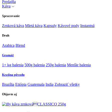
Predajňa
Káva
Spracovanie
Zrnková káva
Mletá káva
Kapsuly
Kávové pody
Instantná
Druh
Arabica
Blend
Gramáž
1+ kg balenia
500g balenia
250g balenia
Menšie balenia
Krajina pôvodu
Brazília
Etiópia
Guatemala
India
Zobraziť všetky
Objavte aj