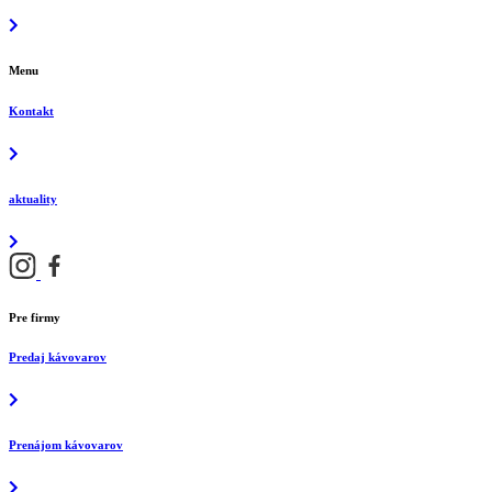
Menu
Kontakt
aktuality
Pre firmy
Predaj kávovarov
Prenájom kávovarov