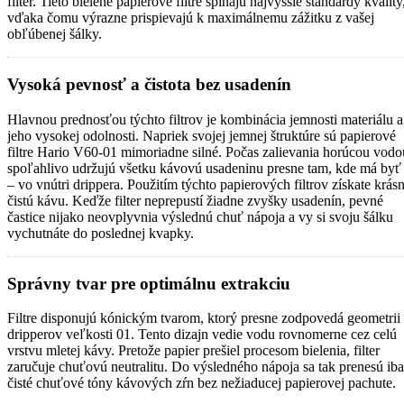
filter. Tieto bielené papierové filtre spĺňajú najvyššie štandardy kvality
vďaka čomu výrazne prispievajú k maximálnemu zážitku z vašej
obľúbenej šálky.
Vysoká pevnosť a čistota bez usadenín
Hlavnou prednosťou týchto filtrov je kombinácia jemnosti materiálu a
jeho vysokej odolnosti. Napriek svojej jemnej štruktúre sú papierové
filtre Hario V60-01 mimoriadne silné. Počas zalievania horúcou vodo
spoľahlivo udržujú všetku kávovú usadeninu presne tam, kde má byť
– vo vnútri drippera. Použitím týchto papierových filtrov získate krás
čistú kávu. Keďže filter neprepustí žiadne zvyšky usadenín, pevné
častice nijako neovplyvnia výslednú chuť nápoja a vy si svoju šálku
vychutnáte do poslednej kvapky.
Správny tvar pre optimálnu extrakciu
Filtre disponujú kónickým tvarom, ktorý presne zodpovedá geometrii
dripperov veľkosti 01. Tento dizajn vedie vodu rovnomerne cez celú
vrstvu mletej kávy. Pretože papier prešiel procesom bielenia, filter
zaručuje chuťovú neutralitu. Do výsledného nápoja sa tak prenesú iba
čisté chuťové tóny kávových zŕn bez nežiaducej papierovej pachute.