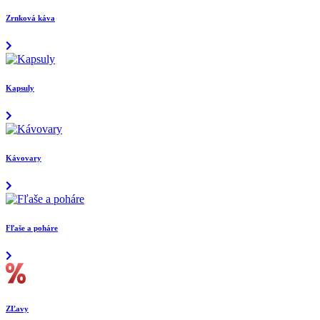
Zrnková káva
Kapsuly
Kávovary
Fľaše a poháre
ZĽavy