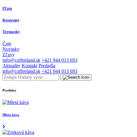
Fľaše
Keepcupy
Termosky
Čaje
Novinky
Zľavy
info@coffeeland.sk
+421 944 013 693
Aktuality
Kontakt
Predajňa
info@coffeeland.sk
+421 944 013 693
Produkty
Mletá káva