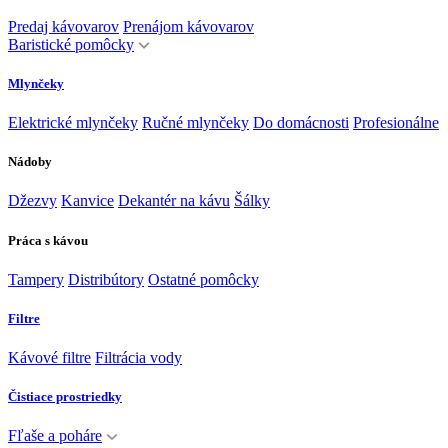
Predaj kávovarov
Prenájom kávovarov
Baristické pomôcky
Mlynčeky
Elektrické mlynčeky
Ručné mlynčeky
Do domácnosti
Profesionálne
Nádoby
Džezvy
Kanvice
Dekantér na kávu
Šálky
Práca s kávou
Tampery
Distribútory
Ostatné pomôcky
Filtre
Kávové filtre
Filtrácia vody
Čistiace prostriedky
Fľaše a poháre