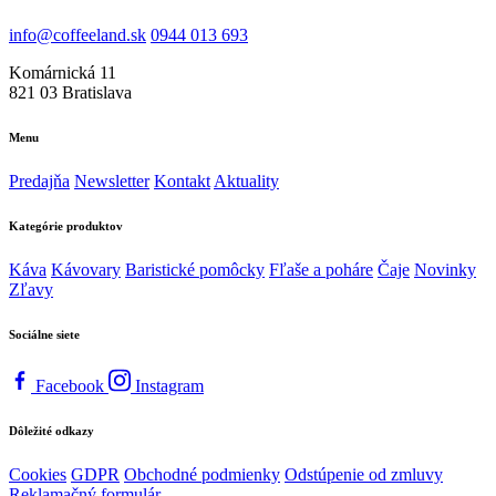
info@coffeeland.sk
0944 013 693
Komárnická 11
821 03 Bratislava
Menu
Predajňa
Newsletter
Kontakt
Aktuality
Kategórie produktov
Káva
Kávovary
Baristické pomôcky
Fľaše a poháre
Čaje
Novinky
Zľavy
Sociálne siete
Facebook
Instagram
Dôležité odkazy
Cookies
GDPR
Obchodné podmienky
Odstúpenie od zmluvy
Reklamačný formulár