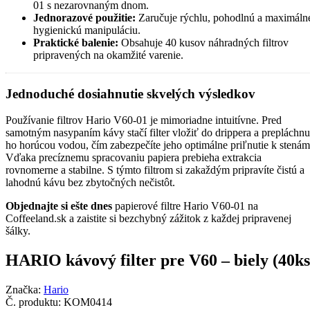
01 s nezarovnaným dnom.
Jednorazové použitie:
Zaručuje rýchlu, pohodlnú a maximáln
hygienickú manipuláciu.
Praktické balenie:
Obsahuje 40 kusov náhradných filtrov
pripravených na okamžité varenie.
Jednoduché dosiahnutie skvelých výsledkov
Používanie filtrov Hario V60-01 je mimoriadne intuitívne. Pred
samotným nasypaním kávy stačí filter vložiť do drippera a prepláchn
ho horúcou vodou, čím zabezpečíte jeho optimálne priľnutie k stenám
Vďaka precíznemu spracovaniu papiera prebieha extrakcia
rovnomerne a stabilne. S týmto filtrom si zakaždým pripravíte čistú a
lahodnú kávu bez zbytočných nečistôt.
Objednajte si ešte dnes
papierové filtre Hario V60-01 na
Coffeeland.sk a zaistite si bezchybný zážitok z každej pripravenej
šálky.
HARIO kávový filter pre V60 – biely (40ks
Značka:
Hario
Č. produktu:
KOM0414