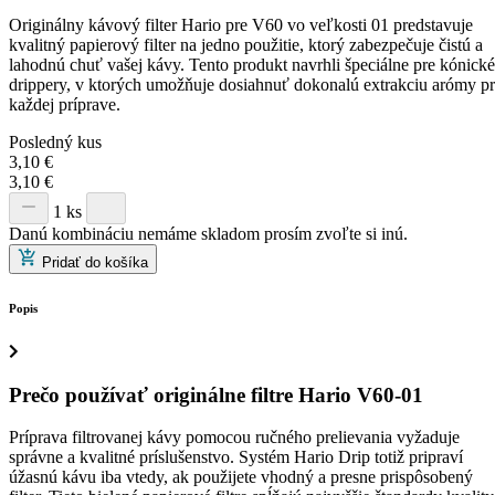
Originálny kávový filter Hario pre V60 vo veľkosti 01 predstavuje
kvalitný papierový filter na jedno použitie, ktorý zabezpečuje čistú a
lahodnú chuť vašej kávy. Tento produkt navrhli špeciálne pre kónické
drippery, v ktorých umožňuje dosiahnuť dokonalú extrakciu arómy pr
každej príprave.
Posledný kus
3,10
€
3,10
€
1 ks
Danú kombináciu nemáme skladom prosím zvoľte si inú.
Pridať do košíka
Popis
Prečo používať originálne filtre Hario V60-01
Príprava filtrovanej kávy pomocou ručného prelievania vyžaduje
správne a kvalitné príslušenstvo. Systém Hario Drip totiž pripraví
úžasnú kávu iba vtedy, ak použijete vhodný a presne prispôsobený