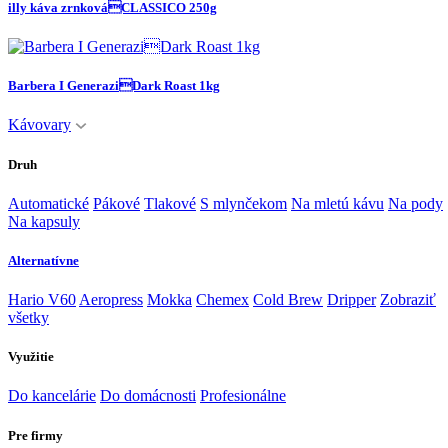
illy káva zrnkováCLASSICO 250g
Barbera I GeneraziDark Roast 1kg
Kávovary
Druh
Automatické
Pákové
Tlakové
S mlynčekom
Na mletú kávu
Na pody
Na kapsuly
Alternatívne
Hario V60
Aeropress
Mokka
Chemex
Cold Brew
Dripper
Zobraziť
všetky
Využitie
Do kancelárie
Do domácnosti
Profesionálne
Pre firmy