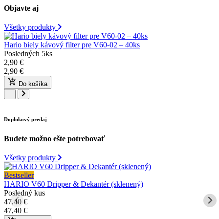
Objavte aj
Všetky produkty
Hario biely kávový filter pre V60-02 – 40ks
Posledných 5ks
2,90
€
2,90
€
Do košíka
Doplnkový predaj
Budete možno ešte potrebovať
Všetky produkty
Bestseller
HARIO V60 Dripper & Dekantér (sklenený)
Posledný kus
47,40
€
47,40
€