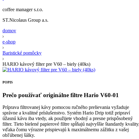
coffee manager s.r.o.
ST.Nicolaus Group a.s.
domov
e-shop
Baristické pomôcky
HARIO kávový filter pre V60 – biely (40ks)
POPIS
Prečo používať originálne filtre Hario V60-01
Príprava filtrovanej kávy pomocou ručného prelievania vyžaduje
správne a kvalitné príslušenstvo. Systém Hario Drip totiž pripraví
úžasnú kávu iba vtedy, ak použijete vhodný a presne prispôsobený
filter. Tieto bielené papierové filtre spĺňajú najvyššie štandardy kvality
vďaka čomu výrazne prispievajú k maximálnemu zážitku z vašej
obľúbenej šálky.