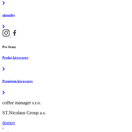
aktuality
Pre firmy
Predaj kávovarov
Prenájom kávovarov
coffee manager s.r.o.
ST.Nicolaus Group a.s.
domov