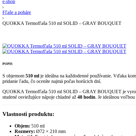
e-shop
Fľaše a poháre
QUOKKA Termofľaša 510 ml SOLID – GRAY BOUQUET
POPIS
S objemom
510 ml
je ideálna na každodenné používanie. Vďaka komp
pridanie ľadu, čo oceníte najmä počas horúcich dní.
QUOKKA Termofľaša 510 ml SOLID – GRAY BOUQUET je vyro
studené osviežujúce nápoje chladné až
48 hodín
. Je ideálnou voľbou
Vlastnosti produktu:
Objem:
510 ml
Rozmery:
Ø72 × 210 mm