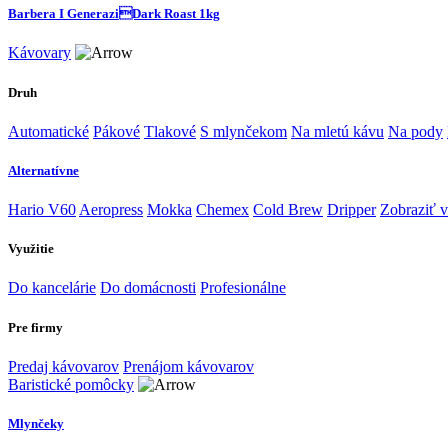
Barbera I GeneraziDark Roast 1kg
Kávovary
Druh
Automatické
Pákové
Tlakové
S mlynčekom
Na mletú kávu
Na pody
Alternatívne
Hario V60
Aeropress
Mokka
Chemex
Cold Brew
Dripper
Zobraziť v
Využitie
Do kancelárie
Do domácnosti
Profesionálne
Pre firmy
Predaj kávovarov
Prenájom kávovarov
Baristické pomôcky
Mlynčeky