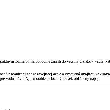
aktným rozmerom sa pohodlne zmestí do väčšiny držiakov v aute, kab
bená z
kvalitnej nehrdzavejúcej ocele
a vybavená
dvojitou vákuovo
 pre vodu, kávu, čaj, smoothie alebo akýkoľvek obľúbený nápoj.