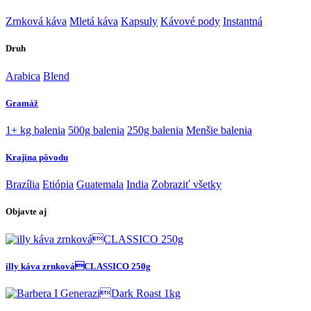
Zrnková káva
Mletá káva
Kapsuly
Kávové pody
Instantná
Druh
Arabica
Blend
Gramáž
1+ kg balenia
500g balenia
250g balenia
Menšie balenia
Krajina pôvodu
Brazília
Etiópia
Guatemala
India
Zobraziť všetky
Objavte aj
illy káva zrnkováCLASSICO 250g