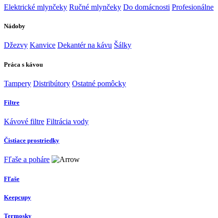
Elektrické mlynčeky
Ručné mlynčeky
Do domácnosti
Profesionálne
Nádoby
Džezvy
Kanvice
Dekantér na kávu
Šálky
Práca s kávou
Tampery
Distribútory
Ostatné pomôcky
Filtre
Kávové filtre
Filtrácia vody
Čistiace prostriedky
Fľaše a poháre
Fľaše
Keepcupy
Termosky