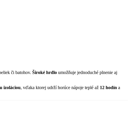
eliek či batohov.
Široké hrdlo
umožňuje jednoduché plnenie aj
u izoláciou
, vďaka ktorej udrží horúce nápoje teplé až
12 hodín
a