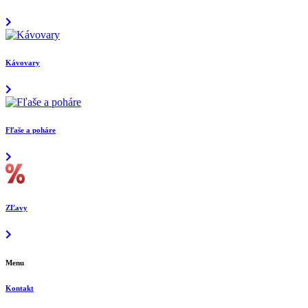
Kávovary
Fľaše a poháre
ZĽavy
Menu
Kontakt