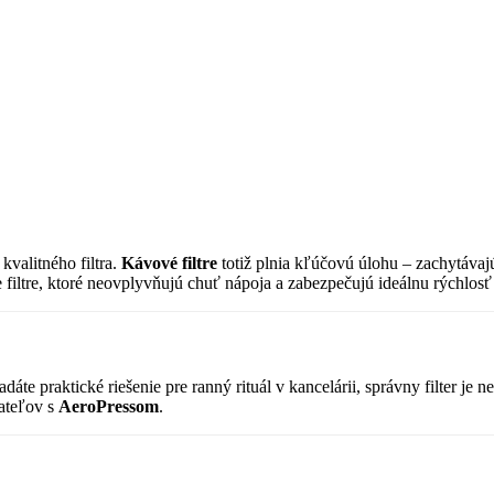
valitného filtra.
Kávové filtre
totiž plnia kľúčovú úlohu – zachytávajú
e filtre, ktoré neovplyvňujú chuť nápoja a zabezpečujú ideálnu rýchlos
adáte praktické riešenie pre ranný rituál v kancelárii, správny filter j
ateľov s
AeroPressom
.