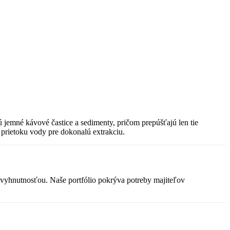
 jemné kávové častice a sedimenty, pričom prepúšťajú len tie
ť prietoku vody pre dokonalú extrakciu.
e nevyhnutnosťou. Naše portfólio pokrýva potreby majiteľov