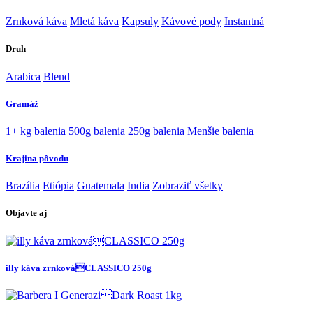
Zrnková káva
Mletá káva
Kapsuly
Kávové pody
Instantná
Druh
Arabica
Blend
Gramáž
1+ kg balenia
500g balenia
250g balenia
Menšie balenia
Krajina pôvodu
Brazília
Etiópia
Guatemala
India
Zobraziť všetky
Objavte aj
illy káva zrnkováCLASSICO 250g