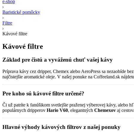
e-shop
Baristické pomôcky
Filtre
Kávové filtre
Kávové filtre
Základ pre čistú a vyváženú chuť vašej kávy
Príprava kávy cez dripper, Chemex alebo AeroPress sa nezaobíde bez k
najčistejšie aromatické oleje. V našej ponuke na Coffeeland.sk nájdet
Pre koho sú kávové filtre určené?
Či už patríte k fanúšikom svetlejšie praženej výberovej kávy, alebo hľ
populárnych dripperov
Hario V60
, elegantných
Chemexov
aj cestov
Hlavné výhody kávových filtrov z našej ponuky