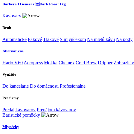
Barbera I GeneraziDark Roast 1kg
Kávovary
Druh
Automatické
Pákové
Tlakové
S mlynčekom
Na mletú kávu
Na pody
Alternatívne
Hario V60
Aeropress
Mokka
Chemex
Cold Brew
Dripper
Zobraziť v
Využitie
Do kancelárie
Do domácnosti
Profesionálne
Pre firmy
Predaj kávovarov
Prenájom kávovarov
Baristické pomôcky
Mlynčeky