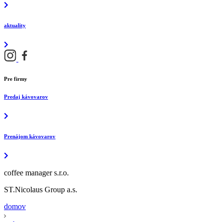
aktuality
Pre firmy
Predaj kávovarov
Prenájom kávovarov
coffee manager s.r.o.
ST.Nicolaus Group a.s.
domov