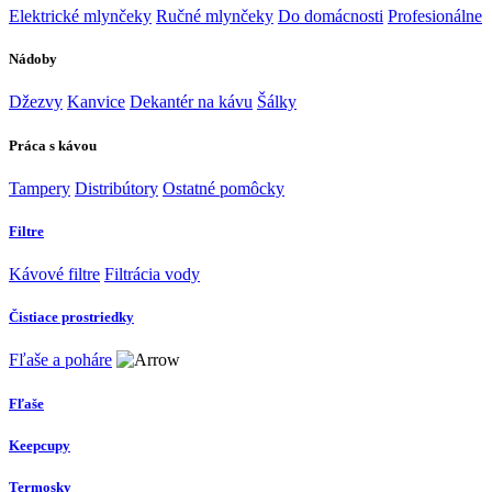
Elektrické mlynčeky
Ručné mlynčeky
Do domácnosti
Profesionálne
Nádoby
Džezvy
Kanvice
Dekantér na kávu
Šálky
Práca s kávou
Tampery
Distribútory
Ostatné pomôcky
Filtre
Kávové filtre
Filtrácia vody
Čistiace prostriedky
Fľaše a poháre
Fľaše
Keepcupy
Termosky