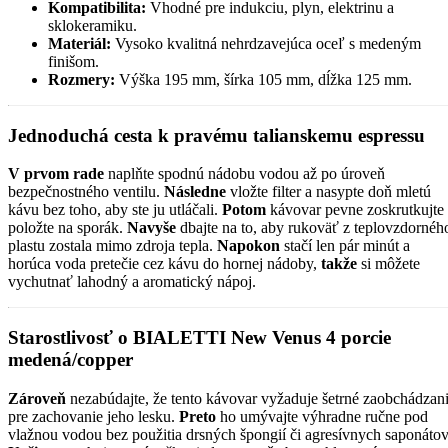
Kompatibilita:
Vhodné pre indukciu, plyn, elektrinu a
sklokeramiku.
Materiál:
Vysoko kvalitná nehrdzavejúca oceľ s medeným
finišom.
Rozmery:
Výška 195 mm, šírka 105 mm, dĺžka 125 mm.
Jednoduchá cesta k pravému talianskemu espressu
V prvom rade
naplňte spodnú nádobu vodou až po úroveň
bezpečnostného ventilu.
Následne
vložte filter a nasypte doň mletú
kávu bez toho, aby ste ju utláčali.
Potom
kávovar pevne zoskrutkujte
položte na sporák.
Navyše
dbajte na to, aby rukoväť z teplovzdornéh
plastu zostala mimo zdroja tepla.
Napokon
stačí len pár minút a
horúca voda pretečie cez kávu do hornej nádoby,
takže
si môžete
vychutnať lahodný a aromatický nápoj.
Starostlivosť o BIALETTI New Venus 4 porcie
medená/copper
Zároveň
nezabúdajte, že tento kávovar vyžaduje šetrné zaobchádzan
pre zachovanie jeho lesku.
Preto
ho umývajte výhradne ručne pod
vlažnou vodou bez použitia drsných špongií či agresívnych saponátov