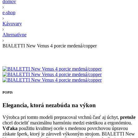
domov
e-shop
Kávovary
Alternatívne
BIALETTI New Venus 4 porcie medená/copper
POPIS
Elegancia, ktorá nezabúda na výkon
Výrobca pri tomto modeli prepracoval vrchnú časť aj úchyt,
pretože
chcel docieliť maximálnu harmóniu medzi estetikou a ergonómiou.
Vďaka
použitiu kvalitnej ocele s medenou povrchovou úpravou
získate šperk, ktorý je zároveň výkonným strojom. BIALETTI New