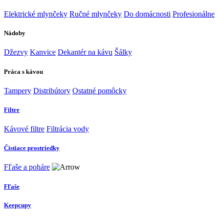
Elektrické mlynčeky
Ručné mlynčeky
Do domácnosti
Profesionálne
Nádoby
Džezvy
Kanvice
Dekantér na kávu
Šálky
Práca s kávou
Tampery
Distribútory
Ostatné pomôcky
Filtre
Kávové filtre
Filtrácia vody
Čistiace prostriedky
Fľaše a poháre
Fľaše
Keepcupy