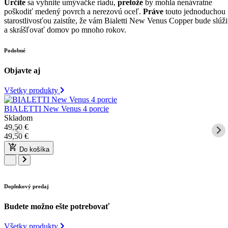
Určite
sa vyhnite umývačke riadu,
pretože
by mohla nenávratne
poškodiť medený povrch a nerezovú oceľ.
Práve
touto jednoduchou
starostlivosťou zaistíte, že vám Bialetti New Venus Copper bude slúži
a skrášľovať domov po mnoho rokov.
Podobné
Objavte aj
Všetky produkty
BIALETTI New Venus 4 porcie
Skladom
49,50
€
49,50
€
Do košíka
Doplnkový predaj
Budete možno ešte potrebovať
Všetky produkty