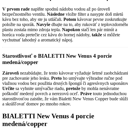
V prvom rade
naplňte spodnú nádobu vodou až po úroveň
bezpečnostného ventilu.
Následne
vložte filter a nasypte doň mletú
kávu bez toho, aby ste ju utláčali.
Potom
kávovar pevne zoskrutkujte
položte na sporák.
Navyše
dbajte na to, aby rukoväť z teplovzdornéh
plastu zostala mimo zdroja tepla.
Napokon
stačí len pár minút a
horúca voda pretečie cez kávu do hornej nádoby,
takže
si môžete
vychutnať lahodný a aromatický nápoj.
Starostlivosť o BIALETTI New Venus 4 porcie
medená/copper
Zároveň
nezabúdajte, že tento kávovar vyžaduje šetrné zaobchádzan
pre zachovanie jeho lesku.
Preto
ho umývajte výhradne ručne pod
vlažnou vodou bez použitia drsných špongií či agresívnych saponátov
Určite
sa vyhnite umývačke riadu,
pretože
by mohla nenávratne
poškodiť medený povrch a nerezovú oceľ.
Práve
touto jednoduchou
starostlivosťou zaistíte, že vám Bialetti New Venus Copper bude slúži
a skrášľovať domov po mnoho rokov.
BIALETTI New Venus 4 porcie
medená/copper