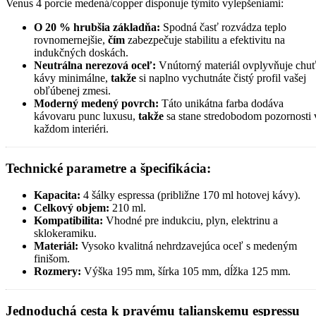
Venus 4 porcie medená/copper disponuje týmito vylepšeniami:
O 20 % hrubšia základňa:
Spodná časť rozvádza teplo
rovnomernejšie,
čím
zabezpečuje stabilitu a efektivitu na
indukčných doskách.
Neutrálna nerezová oceľ:
Vnútorný materiál ovplyvňuje chu
kávy minimálne,
takže
si naplno vychutnáte čistý profil vašej
obľúbenej zmesi.
Moderný medený povrch:
Táto unikátna farba dodáva
kávovaru punc luxusu,
takže
sa stane stredobodom pozornosti 
každom interiéri.
Technické parametre a špecifikácia:
Kapacita:
4 šálky espressa (približne 170 ml hotovej kávy).
Celkový objem:
210 ml.
Kompatibilita:
Vhodné pre indukciu, plyn, elektrinu a
sklokeramiku.
Materiál:
Vysoko kvalitná nehrdzavejúca oceľ s medeným
finišom.
Rozmery:
Výška 195 mm, šírka 105 mm, dĺžka 125 mm.
Jednoduchá cesta k pravému talianskemu espressu