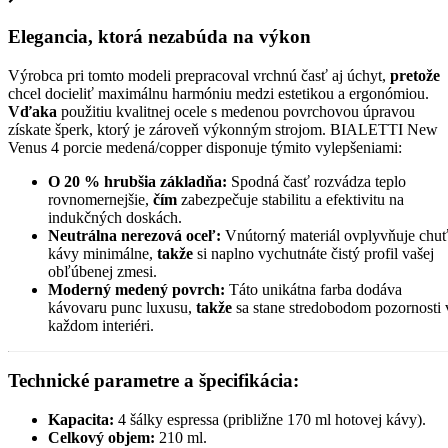
Elegancia, ktorá nezabúda na výkon
Výrobca pri tomto modeli prepracoval vrchnú časť aj úchyt,
pretože
chcel docieliť maximálnu harmóniu medzi estetikou a ergonómiou.
Vďaka
použitiu kvalitnej ocele s medenou povrchovou úpravou
získate šperk, ktorý je zároveň výkonným strojom. BIALETTI New
Venus 4 porcie medená/copper disponuje týmito vylepšeniami:
O 20 % hrubšia základňa:
Spodná časť rozvádza teplo
rovnomernejšie,
čím
zabezpečuje stabilitu a efektivitu na
indukčných doskách.
Neutrálna nerezová oceľ:
Vnútorný materiál ovplyvňuje chu
kávy minimálne,
takže
si naplno vychutnáte čistý profil vašej
obľúbenej zmesi.
Moderný medený povrch:
Táto unikátna farba dodáva
kávovaru punc luxusu,
takže
sa stane stredobodom pozornosti 
každom interiéri.
Technické parametre a špecifikácia:
Kapacita:
4 šálky espressa (približne 170 ml hotovej kávy).
Celkový objem:
210 ml.