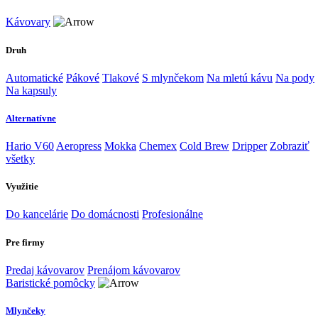
Kávovary
Druh
Automatické
Pákové
Tlakové
S mlynčekom
Na mletú kávu
Na pody
Na kapsuly
Alternatívne
Hario V60
Aeropress
Mokka
Chemex
Cold Brew
Dripper
Zobraziť
všetky
Využitie
Do kancelárie
Do domácnosti
Profesionálne
Pre firmy
Predaj kávovarov
Prenájom kávovarov
Baristické pomôcky
Mlynčeky