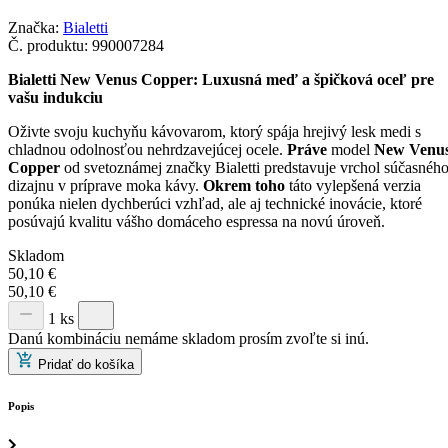
Značka:
Bialetti
Č. produktu:
990007284
Bialetti New Venus Copper: Luxusná meď a špičková oceľ pre
vašu indukciu
Oživte svoju kuchyňu kávovarom, ktorý spája hrejivý lesk medi s
chladnou odolnosťou nehrdzavejúcej ocele.
Práve
model
New Venu
Copper
od svetoznámej značky Bialetti predstavuje vrchol súčasnéh
dizajnu v príprave moka kávy.
Okrem toho
táto vylepšená verzia
ponúka nielen dychberúci vzhľad, ale aj technické inovácie, ktoré
posúvajú kvalitu vášho domáceho espressa na novú úroveň.
Skladom
50,10
€
50,10
€
1 ks
Danú kombináciu nemáme skladom prosím zvoľte si inú.
Pridať do košíka
Popis