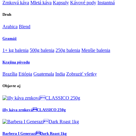
Zrnková káva
Mletá káva
Kapsuly
Kávové pody
Instantná
Druh
Arabica
Blend
Gramáž
1+ kg balenia
500g balenia
250g balenia
Menšie balenia
Krajina pôvodu
Brazília
Etiópia
Guatemala
India
Zobraziť všetky
Objavte aj
illy káva zrnkováCLASSICO 250g
Barbera I GeneraziDark Roast 1kg