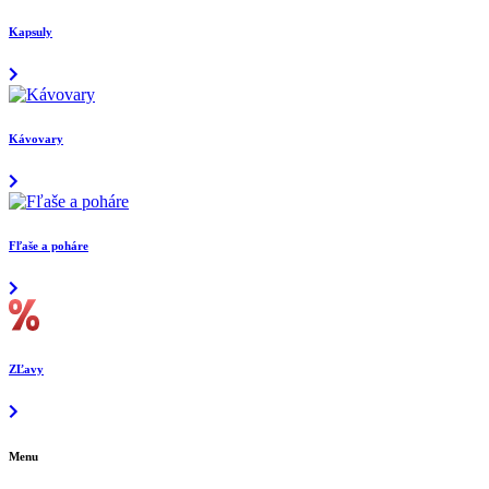
Kapsuly
Kávovary
Fľaše a poháre
ZĽavy
Menu