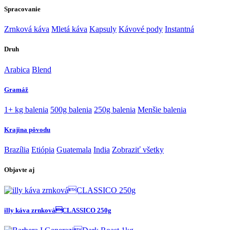
Spracovanie
Zrnková káva
Mletá káva
Kapsuly
Kávové pody
Instantná
Druh
Arabica
Blend
Gramáž
1+ kg balenia
500g balenia
250g balenia
Menšie balenia
Krajina pôvodu
Brazília
Etiópia
Guatemala
India
Zobraziť všetky
Objavte aj
illy káva zrnkováCLASSICO 250g