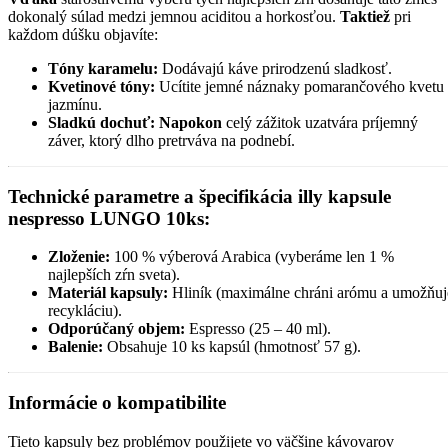
dokonalý súlad medzi jemnou aciditou a horkosťou.
Taktiež
pri
každom dúšku objavíte:
Tóny karamelu:
Dodávajú káve prirodzenú sladkosť.
Kvetinové tóny:
Ucítite jemné náznaky pomarančového kvetu
jazmínu.
Sladkú dochuť:
Napokon
celý zážitok uzatvára príjemný
záver, ktorý dlho pretrváva na podnebí.
Technické parametre a špecifikácia illy kapsule
nespresso LUNGO 10ks:
Zloženie:
100 % výberová Arabica (vyberáme len 1 %
najlepších zŕn sveta).
Materiál kapsuly:
Hliník (maximálne chráni arómu a umožňuj
recykláciu).
Odporúčaný objem:
Espresso (25 – 40 ml).
Balenie:
Obsahuje 10 ks kapsúl (hmotnosť 57 g).
Informácie o kompatibilite
Tieto kapsuly bez problémov použijete vo väčšine kávovarov