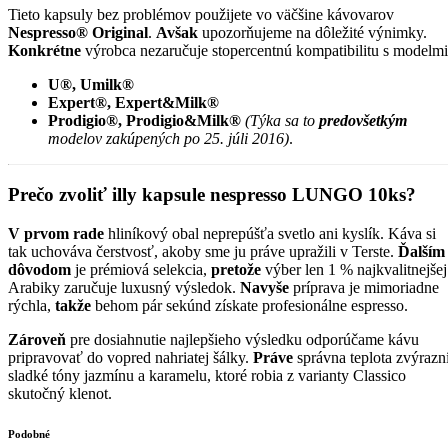
Tieto kapsuly bez problémov použijete vo väčšine kávovarov
Nespresso® Original
.
Avšak
upozorňujeme na dôležité výnimky.
Konkrétne
výrobca nezaručuje stopercentnú kompatibilitu s modelmi
U®, Umilk®
Expert®, Expert&Milk®
Prodigio®, Prodigio&Milk®
(Týka sa to
predovšetkým
modelov zakúpených po 25. júli 2016)
.
Prečo zvoliť illy kapsule nespresso LUNGO 10ks?
V prvom rade
hliníkový obal neprepúšťa svetlo ani kyslík. Káva si
tak uchováva čerstvosť, akoby sme ju práve upražili v Terste.
Ďalším
dôvodom
je prémiová selekcia,
pretože
výber len 1 % najkvalitnejšej
Arabiky zaručuje luxusný výsledok.
Navyše
príprava je mimoriadne
rýchla,
takže
behom pár sekúnd získate profesionálne espresso.
Zároveň
pre dosiahnutie najlepšieho výsledku odporúčame kávu
pripravovať do vopred nahriatej šálky.
Práve
správna teplota zvýrazn
sladké tóny jazmínu a karamelu, ktoré robia z varianty Classico
skutočný klenot.
Podobné