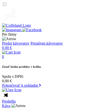
Pre firmy
Predaj kávovarov
Prenájom kávovarov
0,00
€
0
Zatiaľ žiadne produkty v košíku.
Spolu s DPH:
0,00
€
Pokračovať k pokladni
Predajňa
Káva