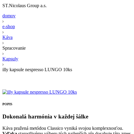
ST.Nicolaus Group a.s.
domov
e-shop
Káva
Spracovanie
Kapsuly
illy kapsule nespresso LUNGO 10ks
POPIS
Dokonalá harmónia v každej šálke
Káva pražená metódou Classico vyniká svojou komplexnosťou.
Vďaka
starostlivému výberu tých najlepších zŕn dosahuje táto zmes