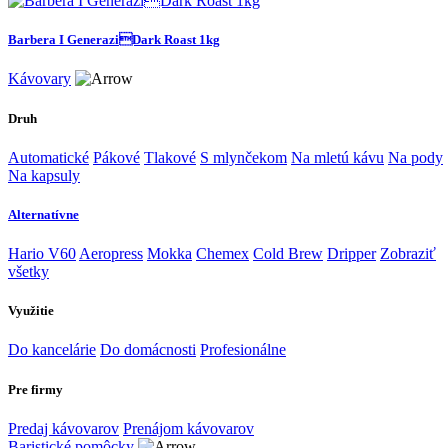
Barbera I GeneraziDark Roast 1kg
Kávovary
Druh
Automatické
Pákové
Tlakové
S mlynčekom
Na mletú kávu
Na pody
Na kapsuly
Alternatívne
Hario V60
Aeropress
Mokka
Chemex
Cold Brew
Dripper
Zobraziť
všetky
Využitie
Do kancelárie
Do domácnosti
Profesionálne
Pre firmy
Predaj kávovarov
Prenájom kávovarov
Baristické pomôcky