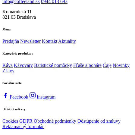
info@coffeeland.sk
0944 013 693
Komárnická 11
821 03 Bratislava
Menu
Predajňa
Newsletter
Kontakt
Aktuality
Kategórie produktov
Káva
Kávovary
Baristické pomôcky
Fľaše a poháre
Čaje
Novinky
Zľavy
Sociálne siete
Facebook
Instagram
Dôležité odkazy
Cookies
GDPR
Obchodné podmienky
Odstúpenie od zmluvy
Reklamačný formulár