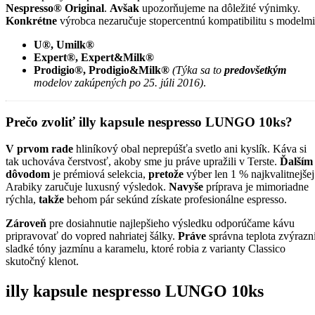
Nespresso® Original
.
Avšak
upozorňujeme na dôležité výnimky.
Konkrétne
výrobca nezaručuje stopercentnú kompatibilitu s modelmi
U®, Umilk®
Expert®, Expert&Milk®
Prodigio®, Prodigio&Milk®
(Týka sa to
predovšetkým
modelov zakúpených po 25. júli 2016)
.
Prečo zvoliť illy kapsule nespresso LUNGO 10ks?
V prvom rade
hliníkový obal neprepúšťa svetlo ani kyslík. Káva si
tak uchováva čerstvosť, akoby sme ju práve upražili v Terste.
Ďalším
dôvodom
je prémiová selekcia,
pretože
výber len 1 % najkvalitnejšej
Arabiky zaručuje luxusný výsledok.
Navyše
príprava je mimoriadne
rýchla,
takže
behom pár sekúnd získate profesionálne espresso.
Zároveň
pre dosiahnutie najlepšieho výsledku odporúčame kávu
pripravovať do vopred nahriatej šálky.
Práve
správna teplota zvýrazn
sladké tóny jazmínu a karamelu, ktoré robia z varianty Classico
skutočný klenot.
illy kapsule nespresso LUNGO 10ks