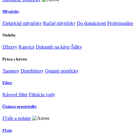
Mlynčeky
Elektrické mlynčeky
Ručné mlynčeky
Do domácnosti
Profesionálne
Nádoby
Džezvy
Kanvice
Dekantér na kávu
Šálky
Práca s kávou
Tampery
Distribútory
Ostatné pomôcky
Filtre
Kávové filtre
Filtrácia vody
Čistiace prostriedky
Fľaše a poháre
Fľaše