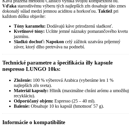
Káva pražená metódou Classico vyniká svojou komplexnosťou.
Vďaka
starostlivému výberu tých najlepších zŕn dosahuje táto zmes
dokonalý súlad medzi jemnou aciditou a horkosťou.
Taktiež
pri
každom dúšku objavíte:
Tóny karamelu:
Dodávajú káve prirodzenú sladkosť.
Kvetinové tóny:
Ucítite jemné náznaky pomarančového kvetu
jazmínu.
Sladkú dochuť:
Napokon
celý zážitok uzatvára príjemný
záver, ktorý dlho pretrváva na podnebí.
Technické parametre a špecifikácia illy kapsule
nespresso LUNGO 10ks:
Zloženie:
100 % výberová Arabica (vyberáme len 1 %
najlepších zŕn sveta).
Materiál kapsuly:
Hliník (maximálne chráni arómu a umožňuj
recykláciu).
Odporúčaný objem:
Espresso (25 – 40 ml).
Balenie:
Obsahuje 10 ks kapsúl (hmotnosť 57 g).
Informácie o kompatibilite