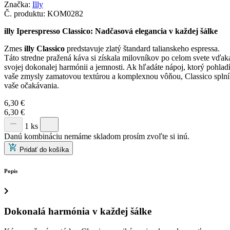
Značka:
Illy
Č. produktu:
KOM0282
illy Iperespresso Classico: Nadčasová elegancia v každej šálke
Zmes
illy Classico
predstavuje zlatý štandard talianskeho espressa.
Táto stredne pražená káva si získala milovníkov po celom svete vďak
svojej dokonalej harmónii a jemnosti.
Ak hľadáte nápoj,
ktorý pohlad
vaše zmysly zamatovou textúrou a komplexnou vôňou,
Classico splní
vaše očakávania.
6,30
€
6,30
€
1 ks
Danú kombináciu nemáme skladom prosím zvoľte si inú.
Pridať do košíka
Popis
Dokonalá harmónia v každej šálke