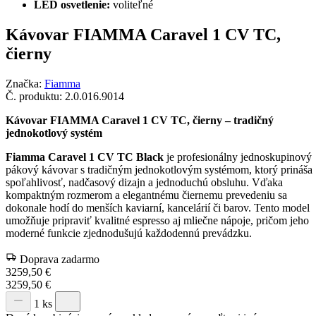
LED osvetlenie:
voliteľné
Kávovar FIAMMA Caravel 1 CV TC,
čierny
Značka:
Fiamma
Č. produktu:
2.0.016.9014
Kávovar FIAMMA Caravel 1 CV TC, čierny – tradičný
jednokotlový systém
Fiamma Caravel 1 CV TC Black
je profesionálny jednoskupinový
pákový kávovar s tradičným jednokotlovým systémom, ktorý prináša
spoľahlivosť, nadčasový dizajn a jednoduchú obsluhu. Vďaka
kompaktným rozmerom a elegantnému čiernemu prevedeniu sa
dokonale hodí do menších kaviarní, kancelárií či barov. Tento model
umožňuje pripraviť kvalitné espresso aj mliečne nápoje, pričom jeho
moderné funkcie zjednodušujú každodennú prevádzku.
Doprava zadarmo
3259,50
€
3259,50
€
1 ks