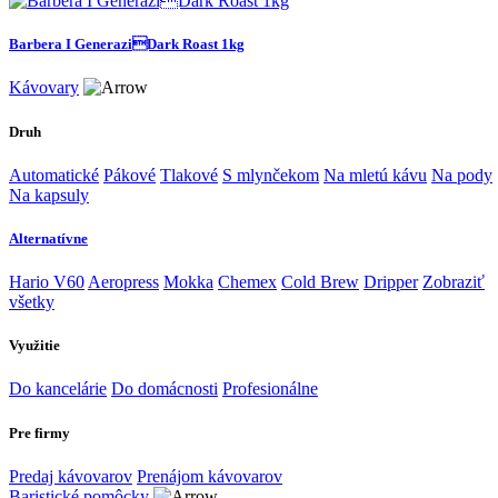
Barbera I GeneraziDark Roast 1kg
Kávovary
Druh
Automatické
Pákové
Tlakové
S mlynčekom
Na mletú kávu
Na pody
Na kapsuly
Alternatívne
Hario V60
Aeropress
Mokka
Chemex
Cold Brew
Dripper
Zobraziť
všetky
Využitie
Do kancelárie
Do domácnosti
Profesionálne
Pre firmy
Predaj kávovarov
Prenájom kávovarov
Baristické pomôcky