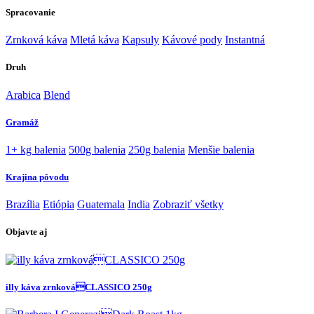
Spracovanie
Zrnková káva
Mletá káva
Kapsuly
Kávové pody
Instantná
Druh
Arabica
Blend
Gramáž
1+ kg balenia
500g balenia
250g balenia
Menšie balenia
Krajina pôvodu
Brazília
Etiópia
Guatemala
India
Zobraziť všetky
Objavte aj
illy káva zrnkováCLASSICO 250g