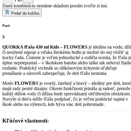
Danú kombináciu nemáme skladom prosím zvoľte si inú.
Pridať do košíka
Popis
QUOKKA fľaša 430 ml Kids – FLOWERS
je ideálna na vodu, dž
či nesýtené nápoje a vďaka širokému hrdlu je možné do nej vložiť aj
kocky ľadu. Čistenie je veľmi jednoduché a rodičia ocenia, že fľaša j
úplne nepriepustná – v školskom batohu alebo taške tak nehrozí žiad
rozliatie. Praktický vrchnák so silikónovým úchytom uľahčuje
prenášanie a zároveň zabezpečuje, že deti fľašu nestratia.
Motív
FLOWERS
je veselý, farebný a hravý – ideálny pre deti, ktor
majú rady pestré dizajny. Okrem funkčnosti prináša aj radosť, pretože
každý dúšok vody či džúsu bude sprevádzaný obľúbeným obrázkom.
Navyše si dieťa môže fľašu podpísať, čo je veľmi praktické najmä v
škole alebo na výletoch, kde býva viac detí pohromade.
Kľúčové vlastnosti: