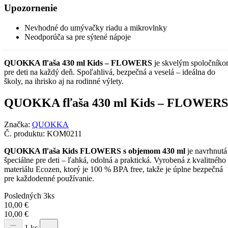
Upozornenie
Nevhodné do umývačky riadu a mikrovlnky
Neodporúča sa pre sýtené nápoje
QUOKKA fľaša 430 ml Kids – FLOWERS
je skvelým spoločník
pre deti na každý deň. Spoľahlivá, bezpečná a veselá – ideálna do
školy, na ihrisko aj na rodinné výlety.
QUOKKA fľaša 430 ml Kids – FLOWERS
Značka:
QUOKKA
Č. produktu:
KOM0211
QUOKKA fľaša Kids FLOWERS s objemom 430 ml
je navrhnutá
špeciálne pre deti – ľahká, odolná a praktická. Vyrobená z kvalitného
materiálu Ecozen, ktorý je 100 % BPA free, takže je úplne bezpečná
pre každodenné používanie.
Posledných 3ks
10,00
€
10,00
€
1 ks