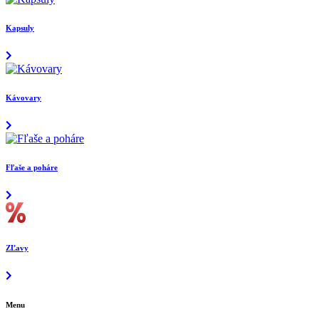
Kapsuly
Kávovary
Fľaše a poháre
ZĽavy
Menu