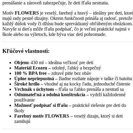
prenášanie a zároveň zabezpečuje, že deti fľašu nestratia.
Motív
FLOWERS
je veselý, farebný a hravý – ideálny pre deti, ktor
majú rady pestré dizajny. Okrem funkčnosti prináša aj radosť, pretože
každý dúšok vody či džúsu bude sprevádzaný obľúbeným obrázkom.
Navyše si dieťa môže fľašu podpísať, čo je veľmi praktické najmä v
škole alebo na výletoch, kde býva viac detí pohromade.
Kľúčové vlastnosti:
Objem:
430 ml – ideálna veľkosť pre deti
Materiál Ecozen –
odolný, ľahký a bezpečný
100 % BPA free –
zdravé pitie bez obáv
Úplne nepriepustná –
žiadne rozliate nápoje v taške či batohu
Široké hrdlo –
vhodné aj na kocky ľadu, jednoduché čistenie
Vrchnák s úchytom –
fľaša sa ľahko prenáša a nestratí sa
Odnímateľná a odolná konštrukcia –
vydrží každodenné
používanie
Možnosť podpísať si fľašu –
praktické riešenie pre deti do
školy
Farebný motív FLOWERS –
veselý dizajn, ktorý si deti
zamilujú