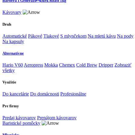
Barbera I GeneraziDark Roast 1kg
Kávovary
Druh
Automatické
Pákové
Tlakové
S mlynčekom
Na mletú kávu
Na pody
Na kapsuly
Alternatívne
Hario V60
Aeropress
Mokka
Chemex
Cold Brew
Dripper
Zobraziť
všetky
Využitie
Do kancelárie
Do domácnosti
Profesionálne
Pre firmy
Predaj kávovarov
Prenájom kávovarov
Baristické pomôcky
Mlynčeky