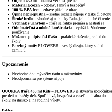
Objem:
430 ml – ideálna veľkosť pre deti
Materiál Ecozen –
odolný, ľahký a bezpečný
100 % BPA free –
zdravé pitie bez obáv
Úplne nepriepustná –
žiadne rozliate nápoje v taške či batohu
Široké hrdlo –
vhodné aj na kocky ľadu, jednoduché čistenie
Vrchnák s úchytom –
fľaša sa ľahko prenáša a nestratí sa
Odnímateľná a odolná konštrukcia –
vydrží každodenné
používanie
Možnosť podpísať si fľašu –
praktické riešenie pre deti do
školy
Farebný motív FLOWERS –
veselý dizajn, ktorý si deti
zamilujú
Upozornenie
Nevhodné do umývačky riadu a mikrovlnky
Neodporúča sa pre sýtené nápoje
QUOKKA fľaša 430 ml Kids – FLOWERS
je skvelým spoločník
pre deti na každý deň. Spoľahlivá, bezpečná a veselá – ideálna do
školy, na ihrisko aj na rodinné výlety.
Podobné