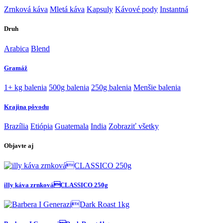
Zrnková káva
Mletá káva
Kapsuly
Kávové pody
Instantná
Druh
Arabica
Blend
Gramáž
1+ kg balenia
500g balenia
250g balenia
Menšie balenia
Krajina pôvodu
Brazília
Etiópia
Guatemala
India
Zobraziť všetky
Objavte aj
illy káva zrnkováCLASSICO 250g