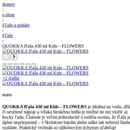
domov
e-shop
Fľaše a poháre
Fľaše
QUOKKA fľaša 430 ml Kids – FLOWERS
+2 ďalšie
POPIS
QUOKKA fľaša 430 ml Kids – FLOWERS
je ideálna na vodu, dž
či nesýtené nápoje a vďaka širokému hrdlu je možné do nej vložiť aj
kocky ľadu. Čistenie je veľmi jednoduché a rodičia ocenia, že fľaša j
úplne nepriepustná – v školskom batohu alebo taške tak nehrozí žiad
rozliatie. Praktický vrchnák so silikónovým úchytom uľahčuje