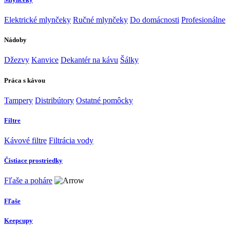
Elektrické mlynčeky
Ručné mlynčeky
Do domácnosti
Profesionálne
Nádoby
Džezvy
Kanvice
Dekantér na kávu
Šálky
Práca s kávou
Tampery
Distribútory
Ostatné pomôcky
Filtre
Kávové filtre
Filtrácia vody
Čistiace prostriedky
Fľaše a poháre
Fľaše
Keepcupy