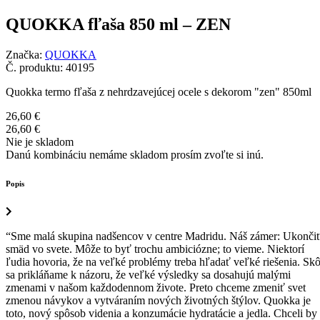
QUOKKA fľaša 850 ml – ZEN
Značka:
QUOKKA
Č. produktu:
40195
Quokka termo fľaša z nehrdzavejúcej ocele s dekorom "zen" 850ml
26,60
€
26,60
€
Nie je skladom
Danú kombináciu nemáme skladom prosím zvoľte si inú.
Popis
“Sme malá skupina nadšencov v centre Madridu. Náš zámer: Ukonči
smäd vo svete. Môže to byť trochu ambiciózne; to vieme. Niektorí
ľudia hovoria, že na veľké problémy treba hľadať veľké riešenia. Skô
sa prikláňame k názoru, že veľké výsledky sa dosahujú malými
zmenami v našom každodennom živote. Preto chceme zmeniť svet
zmenou návykov a vytváraním nových životných štýlov. Quokka je
toto, nový spôsob videnia a konzumácie hydratácie a jedla. Chceli by