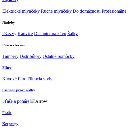
Elektrické mlynčeky
Ručné mlynčeky
Do domácnosti
Profesionálne
Nádoby
Džezvy
Kanvice
Dekantér na kávu
Šálky
Práca s kávou
Tampery
Distribútory
Ostatné pomôcky
Filtre
Kávové filtre
Filtrácia vody
Čistiace prostriedky
Fľaše a poháre
Fľaše
Keepcupy