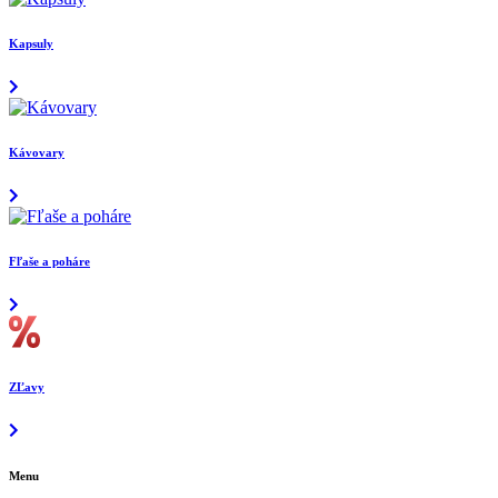
Kapsuly
Kávovary
Fľaše a poháre
ZĽavy
Menu