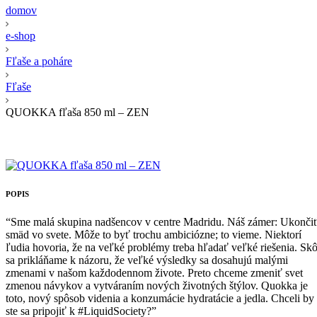
domov
e-shop
Fľaše a poháre
Fľaše
QUOKKA fľaša 850 ml – ZEN
POPIS
“Sme malá skupina nadšencov v centre Madridu. Náš zámer: Ukonči
smäd vo svete. Môže to byť trochu ambiciózne; to vieme. Niektorí
ľudia hovoria, že na veľké problémy treba hľadať veľké riešenia. Skô
sa prikláňame k názoru, že veľké výsledky sa dosahujú malými
zmenami v našom každodennom živote. Preto chceme zmeniť svet
zmenou návykov a vytváraním nových životných štýlov. Quokka je
toto, nový spôsob videnia a konzumácie hydratácie a jedla. Chceli by
ste sa pripojiť k #LiquidSociety?”