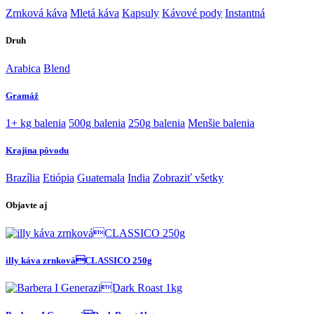
Zrnková káva
Mletá káva
Kapsuly
Kávové pody
Instantná
Druh
Arabica
Blend
Gramáž
1+ kg balenia
500g balenia
250g balenia
Menšie balenia
Krajina pôvodu
Brazília
Etiópia
Guatemala
India
Zobraziť všetky
Objavte aj
illy káva zrnkováCLASSICO 250g