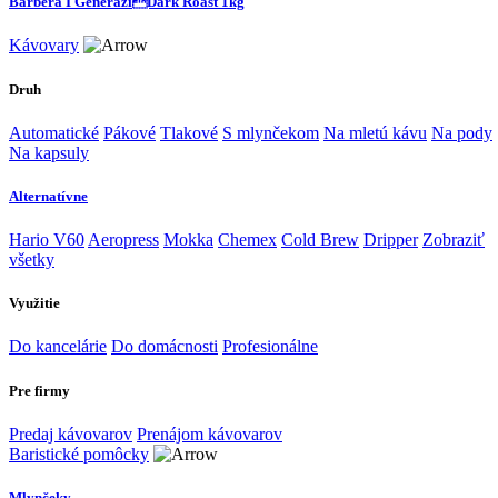
Barbera I GeneraziDark Roast 1kg
Kávovary
Druh
Automatické
Pákové
Tlakové
S mlynčekom
Na mletú kávu
Na pody
Na kapsuly
Alternatívne
Hario V60
Aeropress
Mokka
Chemex
Cold Brew
Dripper
Zobraziť
všetky
Využitie
Do kancelárie
Do domácnosti
Profesionálne
Pre firmy
Predaj kávovarov
Prenájom kávovarov
Baristické pomôcky
Mlynčeky