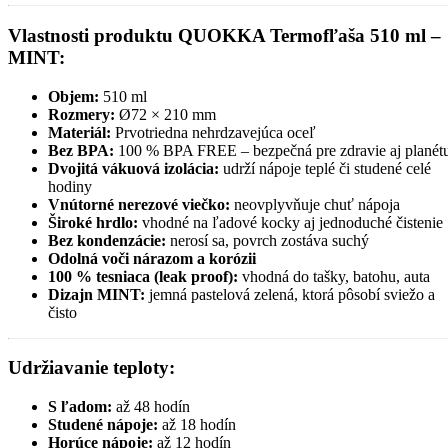
Vlastnosti produktu
QUOKKA Termofľaša 510 ml –
MINT
:
Objem:
510 ml
Rozmery:
Ø72 × 210 mm
Materiál:
Prvotriedna nehrdzavejúca oceľ
Bez BPA:
100 % BPA FREE – bezpečná pre zdravie aj planét
Dvojitá vákuová izolácia:
udrží nápoje teplé či studené celé
hodiny
Vnútorné nerezové viečko:
neovplyvňuje chuť nápoja
Široké hrdlo:
vhodné na ľadové kocky aj jednoduché čistenie
Bez kondenzácie:
nerosí sa, povrch zostáva suchý
Odolná voči nárazom a korózii
100 % tesniaca (leak proof):
vhodná do tašky, batohu, auta
Dizajn MINT:
jemná pastelová zelená, ktorá pôsobí sviežo a
čisto
Udržiavanie teploty:
S ľadom:
až 48 hodín
Studené nápoje:
až 18 hodín
Horúce nápoje:
až 12 hodín