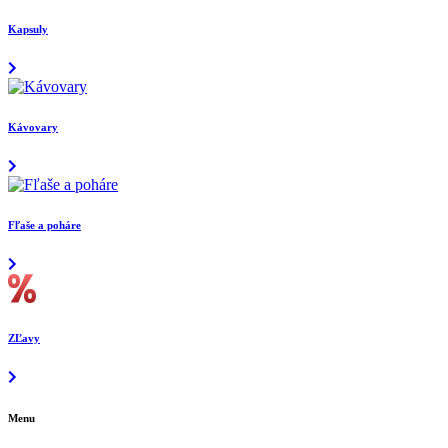
Kapsuly
Kávovary
Fľaše a poháre
ZĽavy
Menu