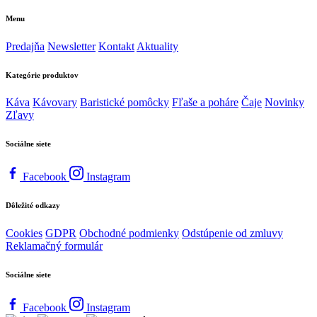
Menu
Predajňa
Newsletter
Kontakt
Aktuality
Kategórie produktov
Káva
Kávovary
Baristické pomôcky
Fľaše a poháre
Čaje
Novinky
Zľavy
Sociálne siete
Facebook
Instagram
Dôležité odkazy
Cookies
GDPR
Obchodné podmienky
Odstúpenie od zmluvy
Reklamačný formulár
Sociálne siete
Facebook
Instagram