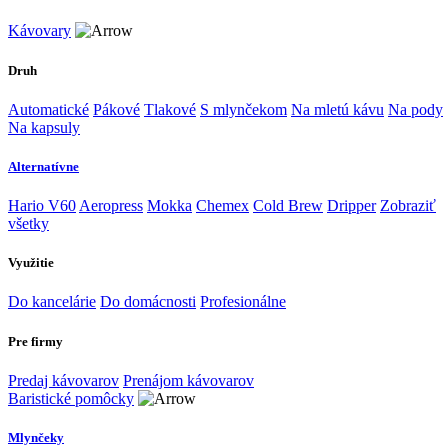
Kávovary
Druh
Automatické
Pákové
Tlakové
S mlynčekom
Na mletú kávu
Na pody
Na kapsuly
Alternatívne
Hario V60
Aeropress
Mokka
Chemex
Cold Brew
Dripper
Zobraziť
všetky
Využitie
Do kancelárie
Do domácnosti
Profesionálne
Pre firmy
Predaj kávovarov
Prenájom kávovarov
Baristické pomôcky
Mlynčeky