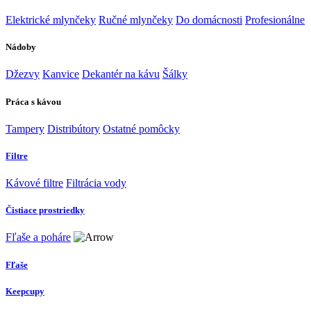
Elektrické mlynčeky
Ručné mlynčeky
Do domácnosti
Profesionálne
Nádoby
Džezvy
Kanvice
Dekantér na kávu
Šálky
Práca s kávou
Tampery
Distribútory
Ostatné pomôcky
Filtre
Kávové filtre
Filtrácia vody
Čistiace prostriedky
Fľaše a poháre
Fľaše
Keepcupy