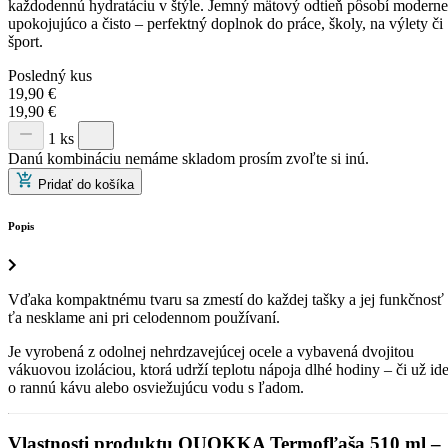
každodennú hydratáciu v štýle. Jemný mätový odtieň pôsobí moderne
upokojujúco a čisto – perfektný doplnok do práce, školy, na výlety či
šport.
Posledný kus
19,90
€
19,90
€
1 ks
Danú kombináciu nemáme skladom prosím zvoľte si inú.
Pridať do košíka
Popis
Vďaka kompaktnému tvaru sa zmestí do každej tašky a jej funkčnosť
ťa nesklame ani pri celodennom používaní.
Je vyrobená z odolnej nehrdzavejúcej ocele a vybavená dvojitou
vákuovou izoláciou, ktorá udrží teplotu nápoja dlhé hodiny – či už id
o rannú kávu alebo osviežujúcu vodu s ľadom.
Vlastnosti produktu
QUOKKA Termofľaša 510 ml –