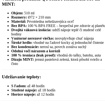
MINT
:
Objem:
510 ml
Rozmery:
Ø72 × 210 mm
Materiál:
Prvotriedna nehrdzavejúca oceľ
Bez BPA:
100 % BPA FREE – bezpečná pre zdravie aj planét
Dvojitá vákuová izolácia:
udrží nápoje teplé či studené celé
hodiny
Vnútorné nerezové viečko:
neovplyvňuje chuť nápoja
Široké hrdlo:
vhodné na ľadové kocky aj jednoduché čistenie
Bez kondenzácie:
nerosí sa, povrch zostáva suchý
Odolná voči nárazom a korózii
100 % tesniaca (leak proof):
vhodná do tašky, batohu, auta
Dizajn MINT:
jemná pastelová zelená, ktorá pôsobí sviežo a
čisto
Udržiavanie teploty:
S ľadom:
až 48 hodín
Studené nápoje:
až 18 hodín
Horúce nápoje:
až 12 hodín