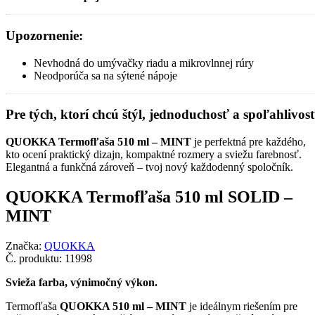
Upozornenie:
Nevhodná do umývačky riadu a mikrovlnnej rúry
Neodporúča sa na sýtené nápoje
Pre tých, ktorí chcú štýl, jednoduchosť a spoľahlivosť
QUOKKA Termofľaša 510 ml – MINT
je perfektná pre každého,
kto ocení praktický dizajn, kompaktné rozmery a sviežu farebnosť.
Elegantná a funkčná zároveň – tvoj nový každodenný spoločník.
QUOKKA Termofľaša 510 ml SOLID –
MINT
Značka:
QUOKKA
Č. produktu:
11998
Svieža farba, výnimočný výkon.
Termofľaša
QUOKKA 510 ml – MINT
je ideálnym riešením pre