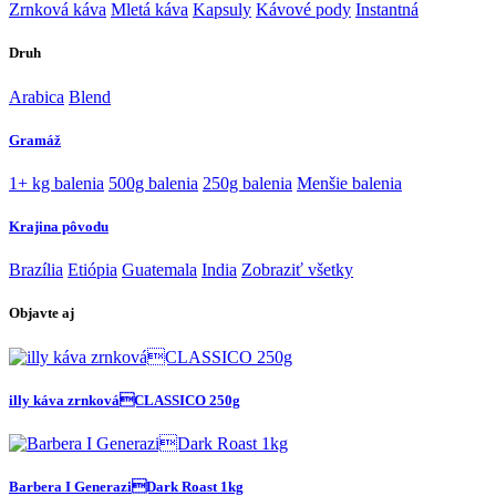
Zrnková káva
Mletá káva
Kapsuly
Kávové pody
Instantná
Druh
Arabica
Blend
Gramáž
1+ kg balenia
500g balenia
250g balenia
Menšie balenia
Krajina pôvodu
Brazília
Etiópia
Guatemala
India
Zobraziť všetky
Objavte aj
illy káva zrnkováCLASSICO 250g
Barbera I GeneraziDark Roast 1kg