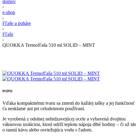
domov
e-shop
Fľaše a poháre
Fľaše
QUOKKA Termofľaša 510 ml SOLID – MINT
POPIS
Vďaka kompaktnému tvaru sa zmestí do každej tašky a jej funkčnosť
ťa nesklame ani pri celodennom používaní.
Je vyrobená z odolnej nehrdzavejúcej ocele a vybavená dvojitou
vákuovou izoláciou, ktorá udrží teplotu nápoja dlhé hodiny – či už id
o rannú kávu alebo osviežujúcu vodu s ľadom.