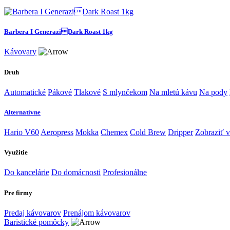
Barbera I GeneraziDark Roast 1kg
Kávovary
Druh
Automatické
Pákové
Tlakové
S mlynčekom
Na mletú kávu
Na pody
Alternatívne
Hario V60
Aeropress
Mokka
Chemex
Cold Brew
Dripper
Zobraziť v
Využitie
Do kancelárie
Do domácnosti
Profesionálne
Pre firmy
Predaj kávovarov
Prenájom kávovarov
Baristické pomôcky