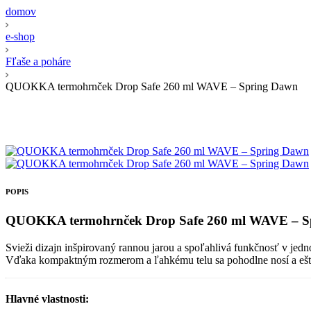
domov
e-shop
Fľaše a poháre
QUOKKA termohrnček Drop Safe 260 ml WAVE – Spring Dawn
POPIS
QUOKKA termohrnček Drop Safe 260 ml WAVE – S
Svieži dizajn inšpirovaný rannou jarou a spoľahlivá funkčnosť v jed
Vďaka kompaktným rozmerom a ľahkému telu sa pohodlne nosí a ešte
Hlavné vlastnosti: