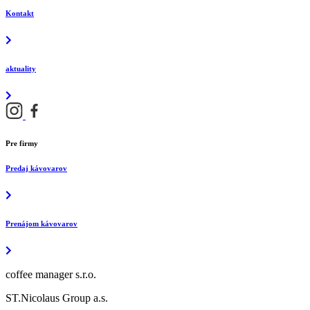
Kontakt
aktuality
Pre firmy
Predaj kávovarov
Prenájom kávovarov
coffee manager s.r.o.
ST.Nicolaus Group a.s.