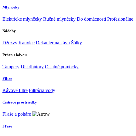
Mlynčeky
Elektrické mlynčeky
Ručné mlynčeky
Do domácnosti
Profesionálne
Nádoby
Džezvy
Kanvice
Dekantér na kávu
Šálky
Práca s kávou
Tampery
Distribútory
Ostatné pomôcky
Filtre
Kávové filtre
Filtrácia vody
Čistiace prostriedky
Fľaše a poháre
Fľaše