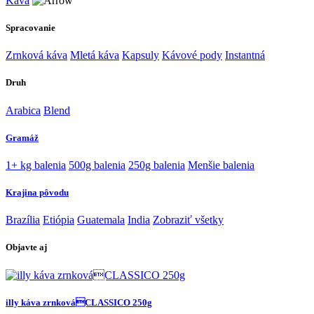
Káva
Spracovanie
Zrnková káva
Mletá káva
Kapsuly
Kávové pody
Instantná
Druh
Arabica
Blend
Gramáž
1+ kg balenia
500g balenia
250g balenia
Menšie balenia
Krajina pôvodu
Brazília
Etiópia
Guatemala
India
Zobraziť všetky
Objavte aj
illy káva zrnkováCLASSICO 250g