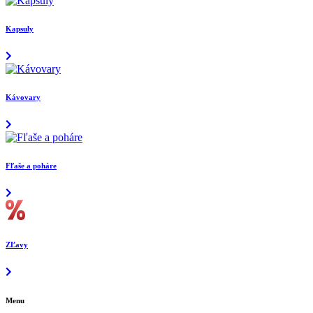
Kapsuly
Kávovary
Fľaše a poháre
ZĽavy
Menu