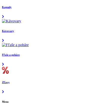
Kapsuly
Kávovary
Fľaše a poháre
ZĽavy
Menu