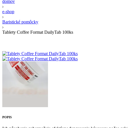
domov
e-shop
Baristické pomôcky
Tablety Coffee Format DailyTab 100ks
POPIS