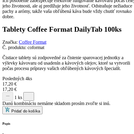
Ich pôsobenie zabezpečuje efektívne fungovanie kávovaru počas cele
jeho životnosti, ale aj predlžuje jeho životnosť. Odstraňuje nežiaduce
pachy a arómy, takže vaša obľúbená káva bude vždy chutiť rovnako
dobre.
Tablety Coffee Format DailyTab 100ks
Značka:
Coffee Format
Č. produktu:
coformat
Čistiace tablety sú zodpovedné za čistenie sparovacej jednotky a
výlevky kávovaru od usadenín a kávových olejov, ktoré sa vytvorili
počas procesu prípravy vašich obľúbených kávových špecialít.
Posledných 4ks
17,20
€
17,20
€
1 ks
Danú kombináciu nemáme skladom prosím zvoľte si inú.
Pridať do košíka
Popis