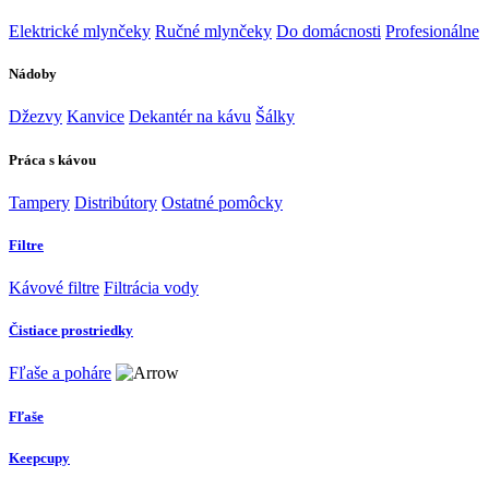
Elektrické mlynčeky
Ručné mlynčeky
Do domácnosti
Profesionálne
Nádoby
Džezvy
Kanvice
Dekantér na kávu
Šálky
Práca s kávou
Tampery
Distribútory
Ostatné pomôcky
Filtre
Kávové filtre
Filtrácia vody
Čistiace prostriedky
Fľaše a poháre
Fľaše
Keepcupy