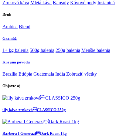
Zrnková káva
Mletá káva
Kapsuly
Kávové pody
Instantná
Druh
Arabica
Blend
Gramáž
1+ kg balenia
500g balenia
250g balenia
Menšie balenia
Krajina pôvodu
Brazília
Etiópia
Guatemala
India
Zobraziť všetky
Objavte aj
illy káva zrnkováCLASSICO 250g
Barbera I GeneraziDark Roast 1kg