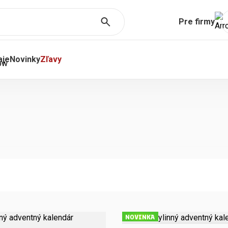
Pre firmy
Predaj kávo
Prenájom k
aje
Novinky
Zľavy
Zatiaľ žiadne produkty 
Čistiace prostriedky
OBJAVTE AJ
ov
filtre
varov
ia vody
illy káva
zrnkováCLAS
250g
NOVINKA