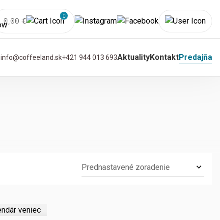
0
0,00
€
varov
ávovarov
Aktuality
Kontakt
Predajňa
info@coffeeland.sk
+421 944 013 693
v košíku.
Barbera I
SICO
GeneraziDark
Roast 1kg