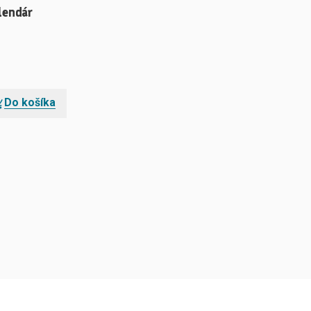
lendár
Do košíka
žstve.
.