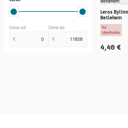
Leros Bylin
Betlehem
Cena od
Cena do
Na
objednávku
€
€
4,40
€
Ľutuj