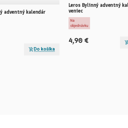
Leros Bylinný adventný ka
veniec
ný adventný kalendár
Na
objednávku
4,90
€
Do košíka
Položka úspešne pridaná do košíka
eme, produkt nemáme v požadovanom mno
Skladom zostáva už len
ks tohto produktu
Nakupovať ďalej
Pokračovať do košíka