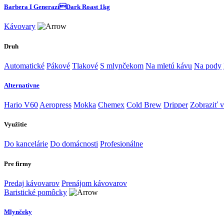
Barbera I GeneraziDark Roast 1kg
Kávovary
Druh
Automatické
Pákové
Tlakové
S mlynčekom
Na mletú kávu
Na pody
Alternatívne
Hario V60
Aeropress
Mokka
Chemex
Cold Brew
Dripper
Zobraziť v
Využitie
Do kancelárie
Do domácnosti
Profesionálne
Pre firmy
Predaj kávovarov
Prenájom kávovarov
Baristické pomôcky
Mlynčeky