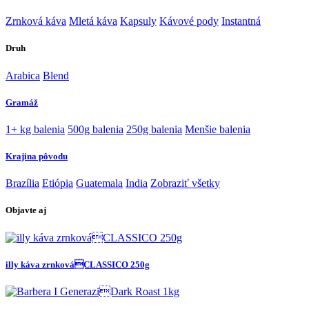
Zrnková káva
Mletá káva
Kapsuly
Kávové pody
Instantná
Druh
Arabica
Blend
Gramáž
1+ kg balenia
500g balenia
250g balenia
Menšie balenia
Krajina pôvodu
Brazília
Etiópia
Guatemala
India
Zobraziť všetky
Objavte aj
illy káva zrnkováCLASSICO 250g