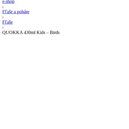
e-shop
Fľaše a poháre
Fľaše
QUOKKA 430ml Kids – Birds