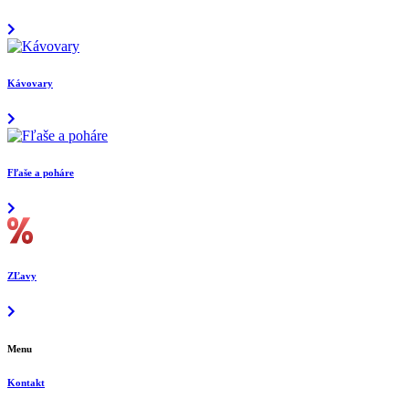
Kávovary
Fľaše a poháre
ZĽavy
Menu
Kontakt