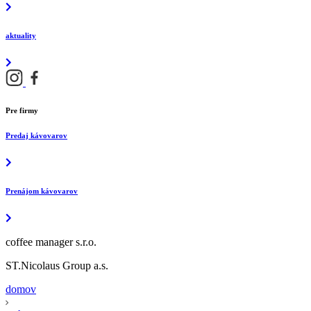
aktuality
Pre firmy
Predaj kávovarov
Prenájom kávovarov
coffee manager s.r.o.
ST.Nicolaus Group a.s.
domov