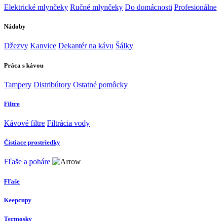
Elektrické mlynčeky
Ručné mlynčeky
Do domácnosti
Profesionálne
Nádoby
Džezvy
Kanvice
Dekantér na kávu
Šálky
Práca s kávou
Tampery
Distribútory
Ostatné pomôcky
Filtre
Kávové filtre
Filtrácia vody
Čistiace prostriedky
Fľaše a poháre
Fľaše
Keepcupy
Termosky